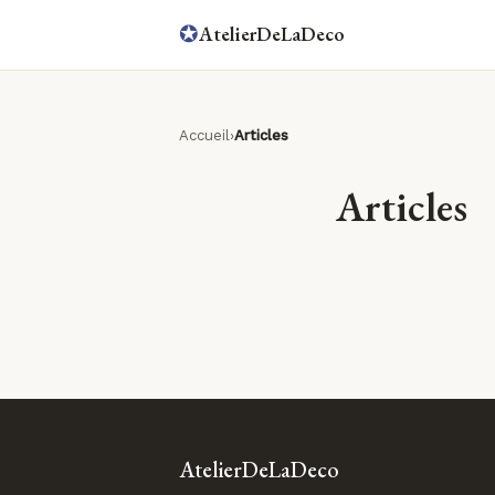
✪
AtelierDeLaDeco
Accueil
Articles
Articles
AtelierDeLaDeco