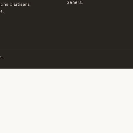
General
ions d'artisans
e.
és.